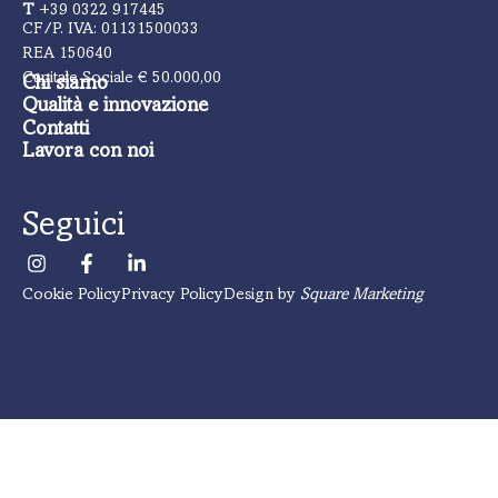
T
+39 0322 917445
CF/P. IVA: 01131500033
REA 150640
Capitale Sociale € 50.000,00
Chi siamo
Qualità e innovazione
Contatti
Lavora con noi
Seguici
Cookie Policy
Privacy Policy
Design by
Square Marketing