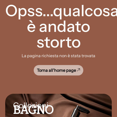
Opss...qualcos
è andato
storto
La pagina richiesta non è stata trovata
Torna all'home page
Collezioni
BAGNO