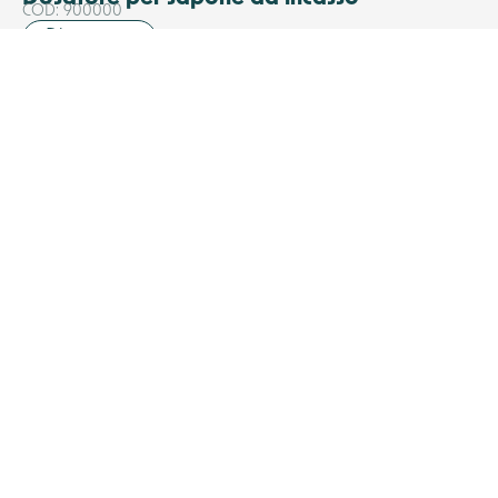
COD: 900000
Discover
Dispenser porta sapone sospeso
COD: 900164
Discover