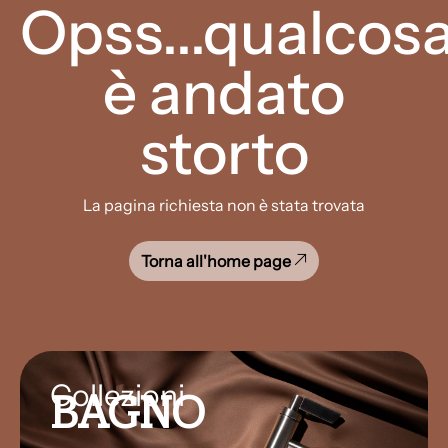
Opss...qualcos
è andato
storto
La pagina richiesta non è stata trovata
Torna all'home page
Collezioni
BAGNO