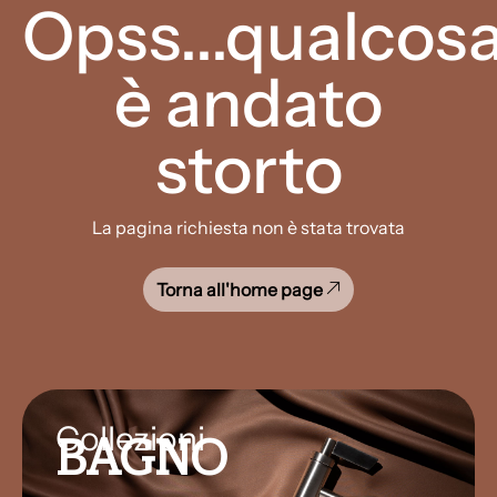
Opss...qualcos
è andato
storto
La pagina richiesta non è stata trovata
Torna all'home page
Collezioni
BAGNO