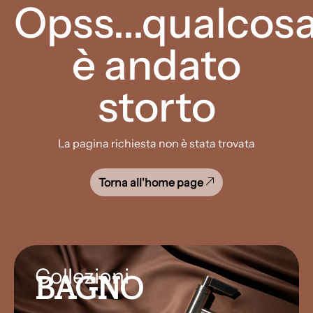
Opss...qualcos
è andato
storto
La pagina richiesta non è stata trovata
Torna all'home page
Collezioni
BAGNO