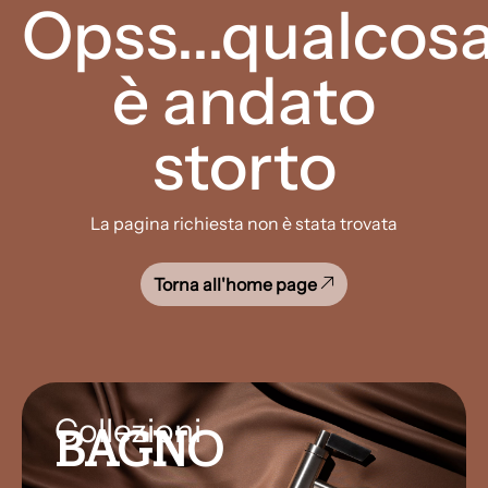
Opss...qualcos
è andato
storto
La pagina richiesta non è stata trovata
Torna all'home page
Collezioni
BAGNO