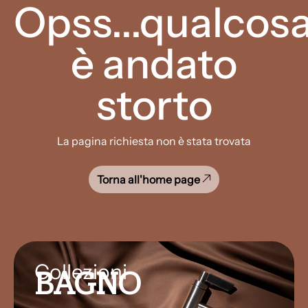
Opss...qualcos
è andato
storto
La pagina richiesta non è stata trovata
Torna all'home page
Collezioni
BAGNO