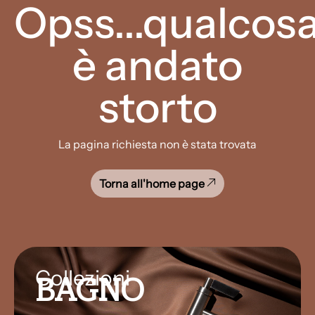
Opss...qualcos
è andato
storto
La pagina richiesta non è stata trovata
Torna all'home page
Collezioni
BAGNO