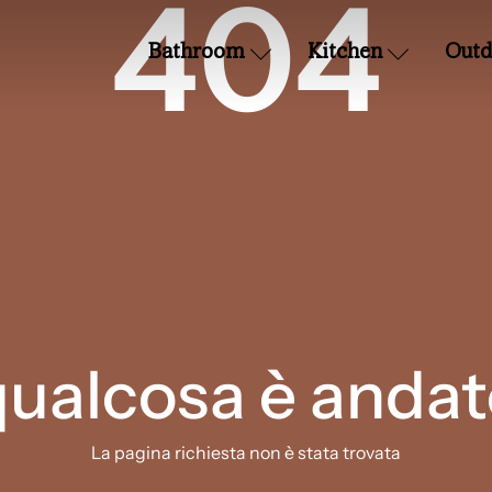
404
Bathroom
Kitchen
Outd
qualcosa è andat
La pagina richiesta non è stata trovata