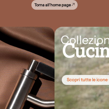
Torna all'home page
Collezion
Cuci
Scopri tutte le icone