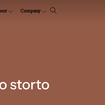
oor
Company
o storto