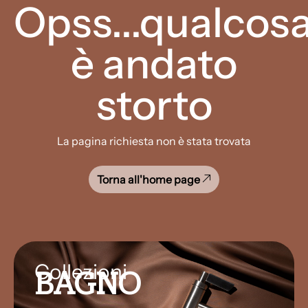
Opss...qualcos
è andato
storto
La pagina richiesta non è stata trovata
Torna all'home page
Collezioni
BAGNO