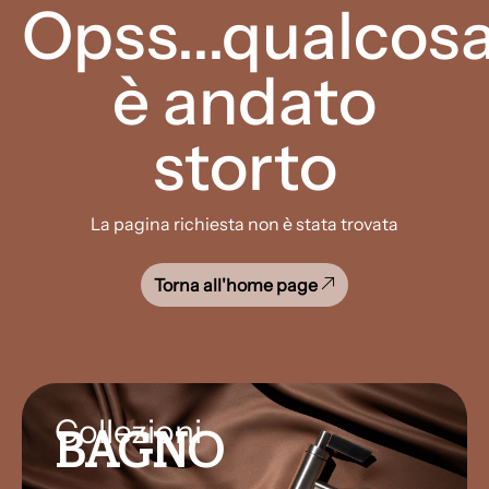
Opss...qualcos
è andato
storto
La pagina richiesta non è stata trovata
Torna all'home page
Collezioni
BAGNO