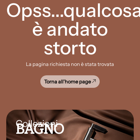
Opss...qualcos
è andato
storto
La pagina richiesta non è stata trovata
Torna all'home page
Collezioni
BAGNO