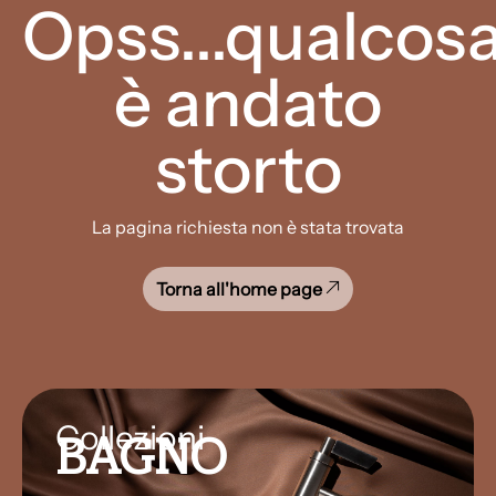
Opss...qualcos
è andato
storto
La pagina richiesta non è stata trovata
Torna all'home page
Collezioni
BAGNO