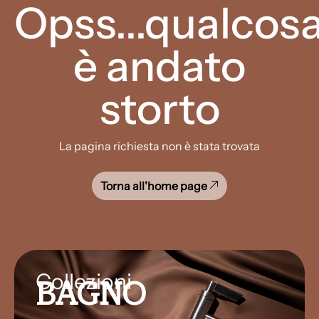
Opss...qualcos
è andato
storto
La pagina richiesta non è stata trovata
Torna all'home page
Collezioni
BAGNO