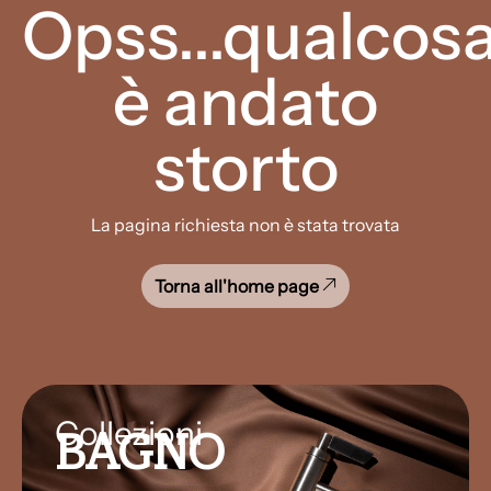
Opss...qualcos
è andato
storto
La pagina richiesta non è stata trovata
Torna all'home page
Collezioni
BAGNO