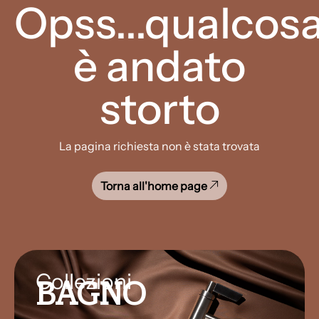
Opss...qualcos
è andato
storto
La pagina richiesta non è stata trovata
Torna all'home page
Collezioni
BAGNO