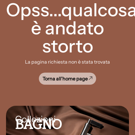
Opss...qualcos
è andato
storto
La pagina richiesta non è stata trovata
Torna all'home page
Collezioni
BAGNO