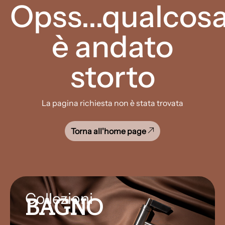
Opss...qualcos
è andato
storto
La pagina richiesta non è stata trovata
Torna all'home page
Collezioni
BAGNO