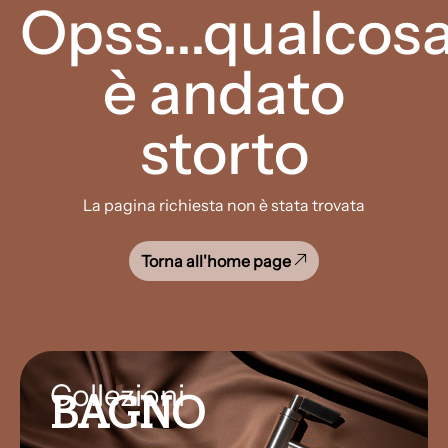
Opss...qualcos
è andato
storto
La pagina richiesta non è stata trovata
Torna all'home page
Collezioni
BAGNO