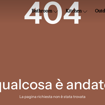
404
Bathroom
Kitchen
Outd
qualcosa è andat
La pagina richiesta non è stata trovata