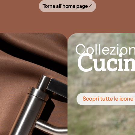
Torna all'home page
Collezion
Cuci
Scopri tutte le icone