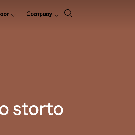
oor
Company
o storto