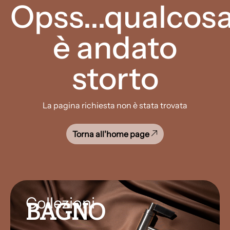
Opss...qualcos
è andato
storto
La pagina richiesta non è stata trovata
Torna all'home page
Collezioni
BAGNO