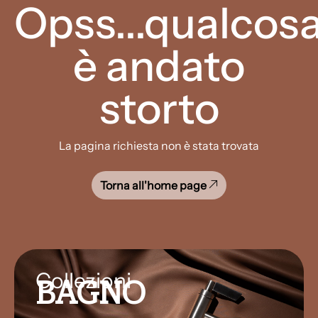
Opss...qualcos
è andato
storto
La pagina richiesta non è stata trovata
Torna all'home page
Collezioni
BAGNO