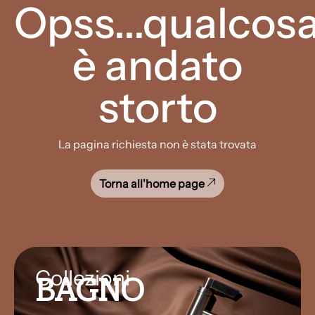
Opss...qualcos
è andato
storto
La pagina richiesta non è stata trovata
Torna all'home page
Collezioni
BAGNO