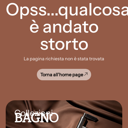
Opss...qualcos
è andato
storto
La pagina richiesta non è stata trovata
Torna all'home page
Collezioni
BAGNO