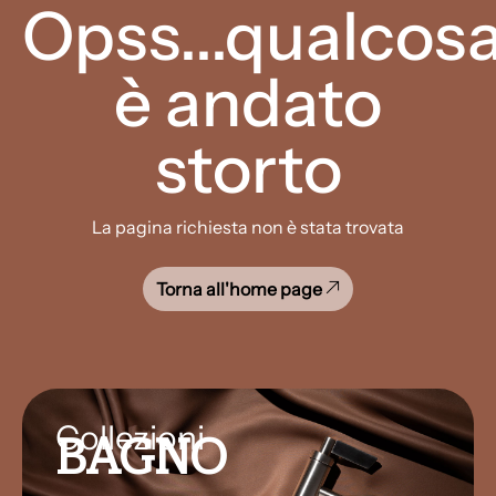
Opss...qualcos
è andato
storto
La pagina richiesta non è stata trovata
Torna all'home page
Collezioni
BAGNO