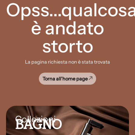
Opss...qualcos
è andato
storto
La pagina richiesta non è stata trovata
Torna all'home page
Collezioni
BAGNO