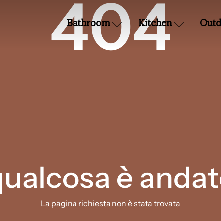
404
Bathroom
Kitchen
Outd
qualcosa è andat
La pagina richiesta non è stata trovata