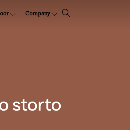
oor
Company
o storto