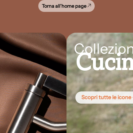
Torna all'home page
Collezion
Cuci
Scopri tutte le icone