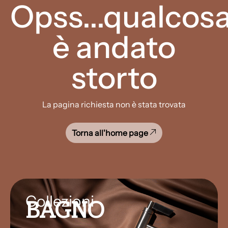
Opss...qualcos
è andato
storto
La pagina richiesta non è stata trovata
Torna all'home page
Collezioni
BAGNO