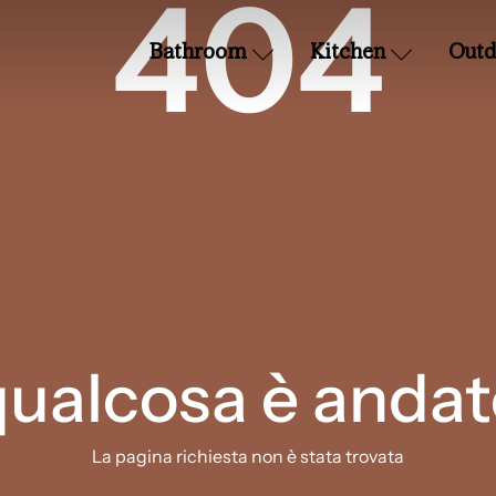
404
Bathroom
Kitchen
Outd
qualcosa è andat
La pagina richiesta non è stata trovata