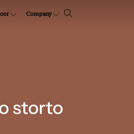
oor
Company
o storto