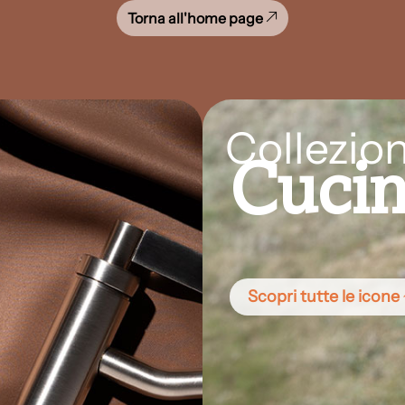
Torna all'home page
Collezion
Cuci
Scopri tutte le icone