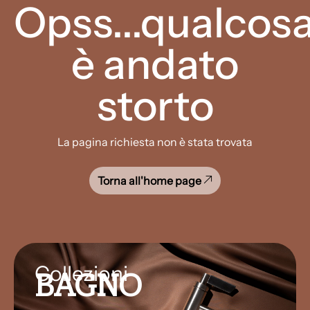
Opss...qualcos
è andato
storto
La pagina richiesta non è stata trovata
Torna all'home page
Collezioni
BAGNO