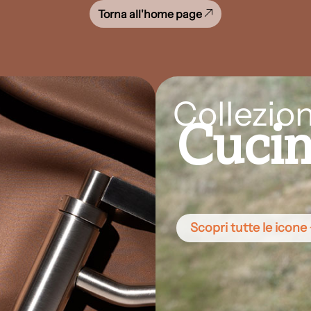
Torna all'home page
Collezion
Cuci
Scopri tutte le icone