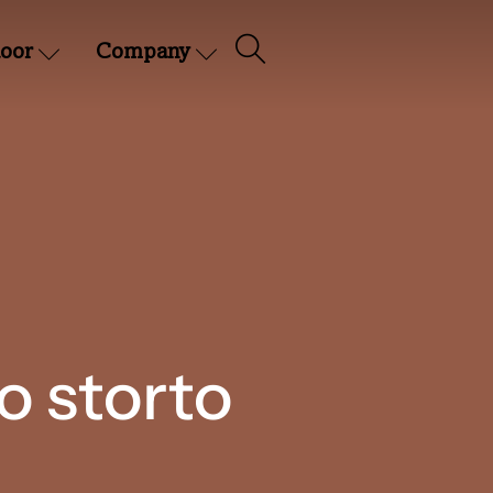
oor
Company
o storto