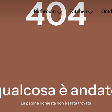
404
Bathroom
Kitchen
Outd
qualcosa è andat
La pagina richiesta non è stata trovata