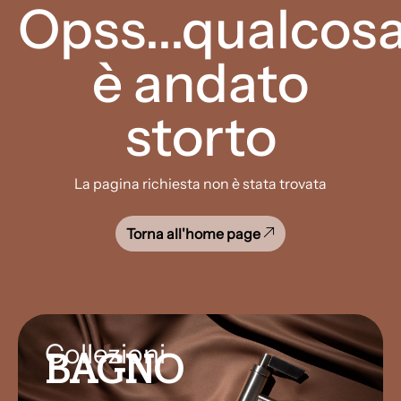
Opss...qualcos
è andato
storto
La pagina richiesta non è stata trovata
Torna all'home page
Collezioni
BAGNO