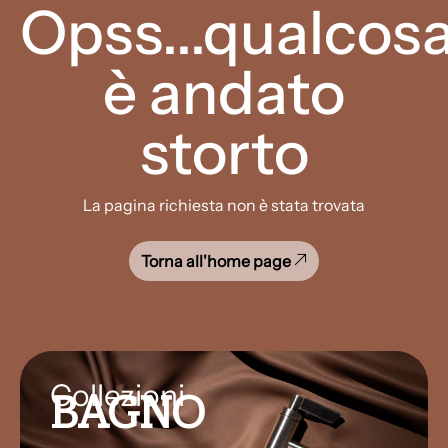
Opss...qualcos
è andato
storto
La pagina richiesta non è stata trovata
Torna all'home page
Collezioni
BAGNO