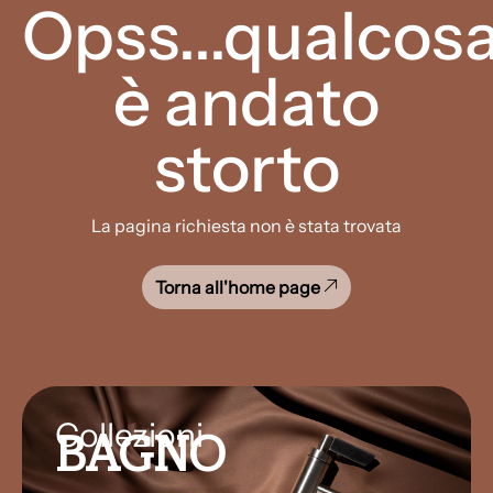
Opss...qualcos
è andato
storto
La pagina richiesta non è stata trovata
Torna all'home page
Collezioni
BAGNO