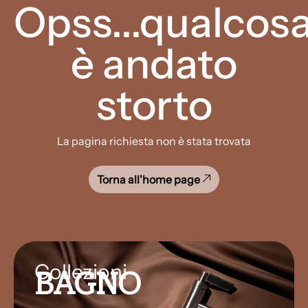
Opss...qualcos
è andato
storto
La pagina richiesta non è stata trovata
Torna all'home page
Collezioni
BAGNO