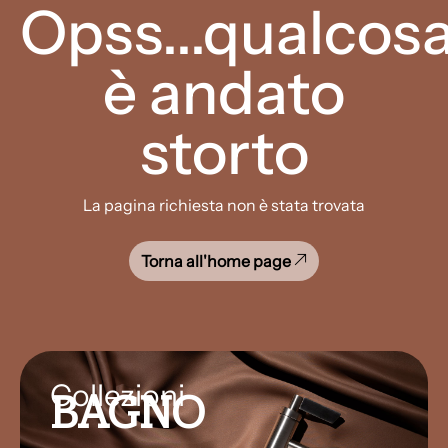
Opss...qualcos
è andato
storto
La pagina richiesta non è stata trovata
Torna all'home page
Collezioni
BAGNO