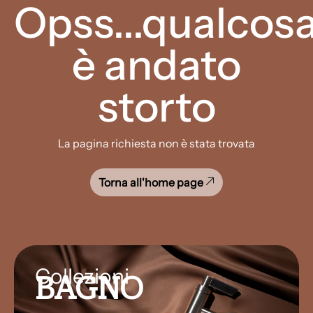
Opss...qualcos
è andato
storto
La pagina richiesta non è stata trovata
Torna all'home page
Collezioni
BAGNO