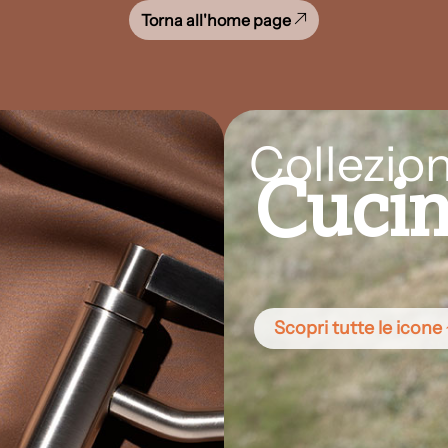
Torna all'home page
Collezion
Cuci
Scopri tutte le icone