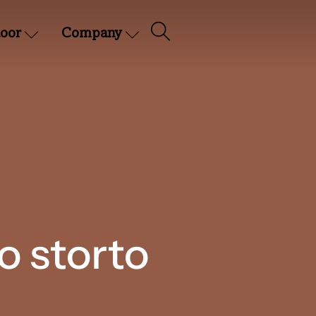
oor
Company
o storto