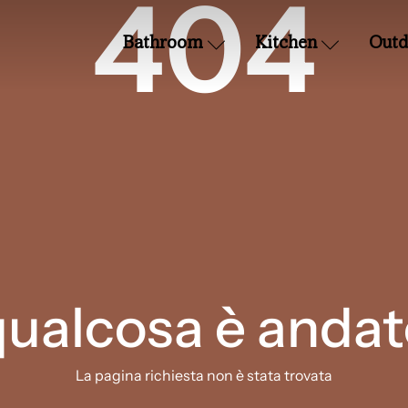
404
Bathroom
Kitchen
Outd
qualcosa è andat
La pagina richiesta non è stata trovata