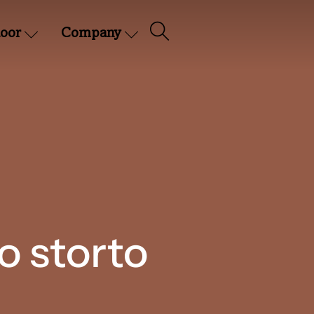
oor
Company
o storto