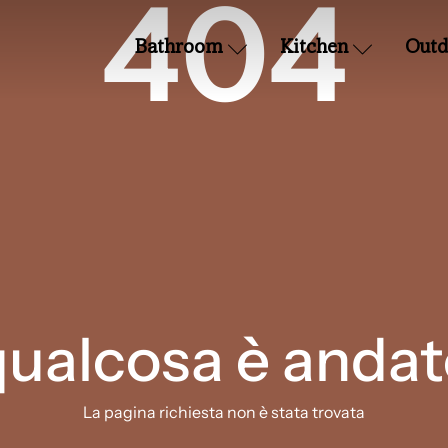
404
Bathroom
Kitchen
Outd
qualcosa è andat
La pagina richiesta non è stata trovata