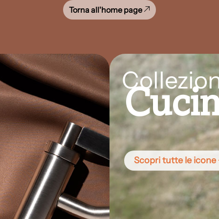
Torna all'home page
Collezion
Cuci
Scopri tutte le icone