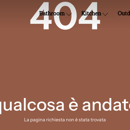
404
Bathroom
Kitchen
Outd
qualcosa è andat
La pagina richiesta non è stata trovata