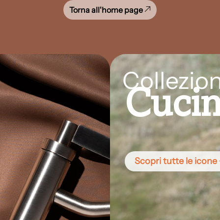
Torna all'home page
Collezion
Cuci
Scopri tutte le icone