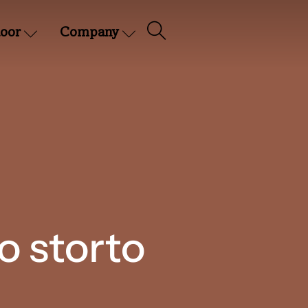
oor
Company
o storto