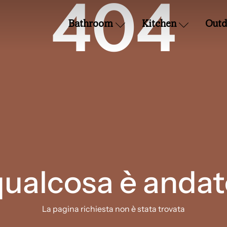
404
Bathroom
Kitchen
Outd
qualcosa è andat
La pagina richiesta non è stata trovata