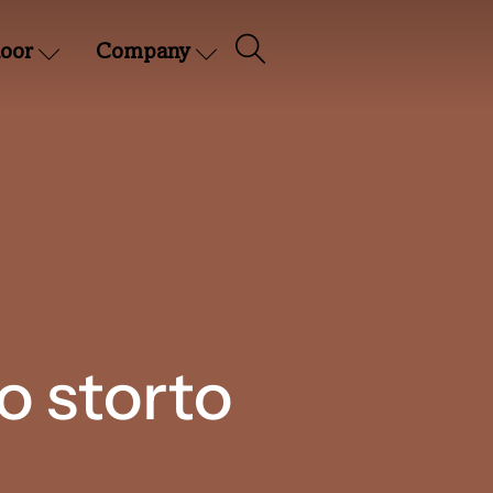
oor
Company
o storto