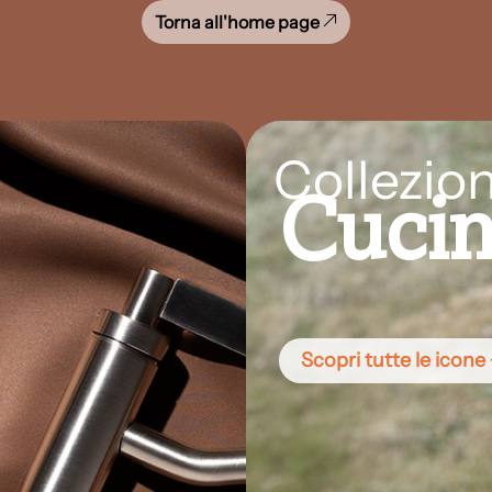
Torna all'home page
Collezion
Cuci
Scopri tutte le icone