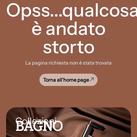
Opss...qualcos
è andato
storto
La pagina richiesta non è stata trovata
Torna all'home page
Collezioni
BAGNO