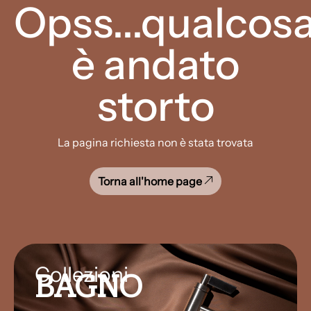
Opss...qualcos
è andato
storto
La pagina richiesta non è stata trovata
Torna all'home page
Collezioni
BAGNO