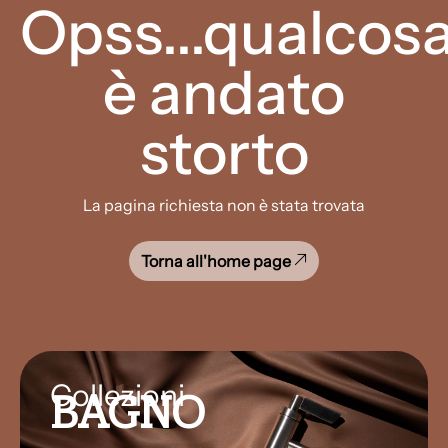
Opss...qualcos
è andato
storto
La pagina richiesta non è stata trovata
Torna all'home page
Collezioni
BAGNO