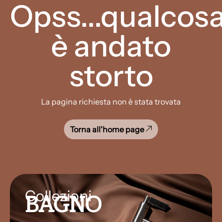
Opss...qualcos
è andato
storto
La pagina richiesta non è stata trovata
Torna all'home page
Collezioni
BAGNO