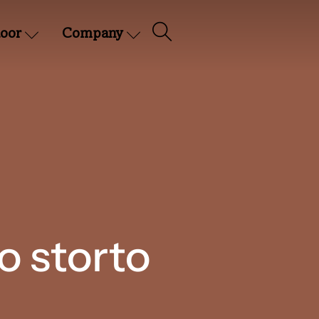
oor
Company
o storto