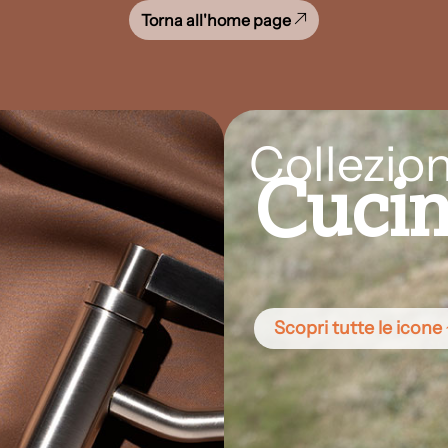
Torna all'home page
Collezion
Cuci
Scopri tutte le icone