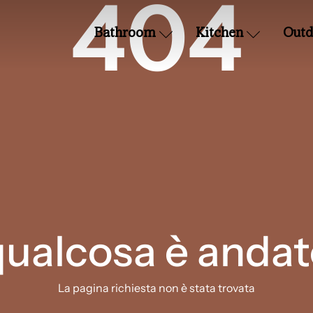
404
Bathroom
Kitchen
Outd
qualcosa è andat
La pagina richiesta non è stata trovata