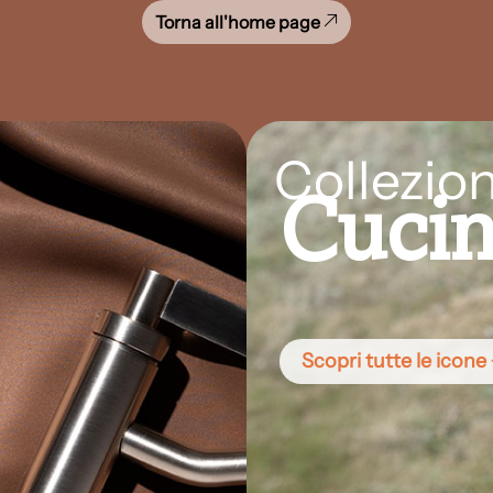
Torna all'home page
Collezion
Cuci
Scopri tutte le icone