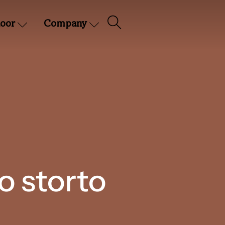
oor
Company
o storto