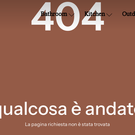
404
Bathroom
Kitchen
Outd
qualcosa è andat
La pagina richiesta non è stata trovata