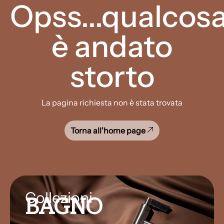
Opss...qualcos
è andato
storto
La pagina richiesta non è stata trovata
Torna all'home page
Collezioni
BAGNO