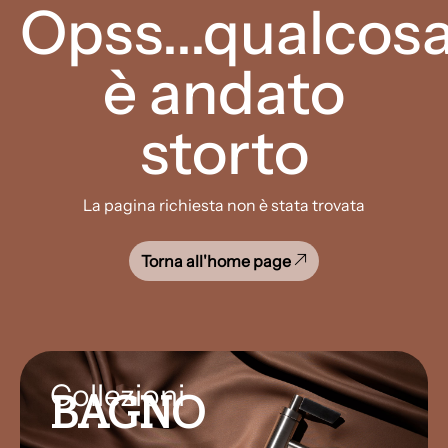
Opss...qualcos
è andato
storto
La pagina richiesta non è stata trovata
Torna all'home page
Collezioni
BAGNO